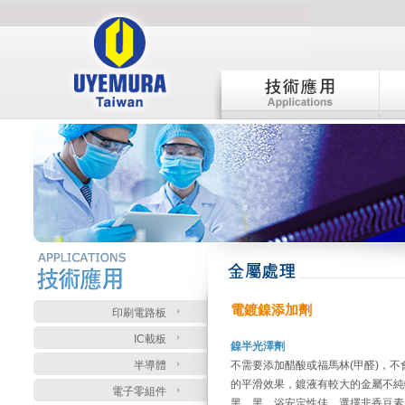
:::
:::
電鍍鎳添加劑
印刷電路板
IC載板
鎳半光澤劑
半導體
不需要添加醋酸或福馬林(甲醛)，
的平滑效果，鍍液有較大的金屬不純
電子零組件
黑、黑，浴安定性佳。選擇非香豆素