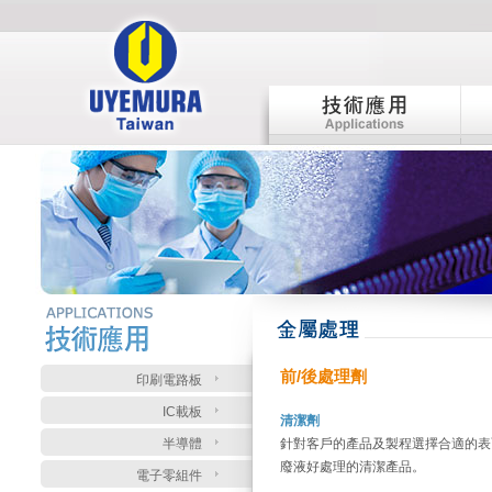
:::
:::
前/後處理劑
印刷電路板
IC載板
清潔劑
半導體
針對客戶的產品及製程選擇合適的表
廢液好處理的清潔產品。
電子零組件