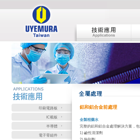
:::
:::
鋁和鋁合金前處理
印刷電路板
IC載板
全製程藥水
半導體
完整的鋁和鋁合金處理解決方案，包
1) 鹼性清潔劑
電子零組件
2) 蝕刻劑