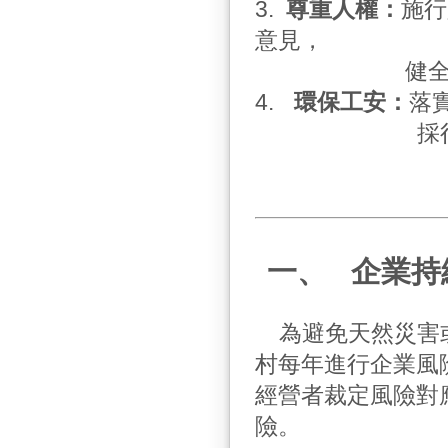
3.
尊重人權：
施行
意見，
健全薪
4.
環保工安：
落
採行節能減碳
一、
企業持
為避免天然災害
村每年進行企業風
經營者裁定風險對
險。