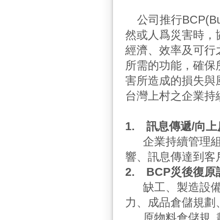
公司推行BCP(Busi
然或人爲災害時，
經濟、效率及可行
所需的功能，確保
害所造成的損失與
台灣上村之企業持續
1.
訊息傳遞/向
企業持續管理組
響、訊息傳達到客
2.
BCP
災後復原
缺工、製造設備
力、成品倉儲規劃
原物料倉儲規 