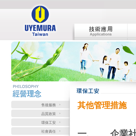
:::
:::
其他管理措施
售後服務
品質政策
環保工安
一、
企業社
社會責任