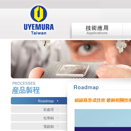
:::
:::
細線路形成技術 鍍銅相關技
Roadmap
前處理
化學銅
電鍍銅