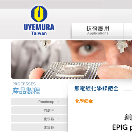
:::
:::
化學鈀金
Roadmap
前處理
化學銅
電鍍銅