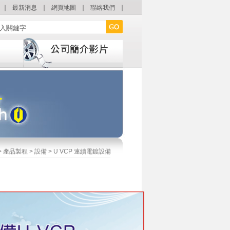
∣
最新消息
∣
網頁地圖
∣
聯絡我們
∣
>
產品製程
>
設備
> U VCP 連續電鍍設備