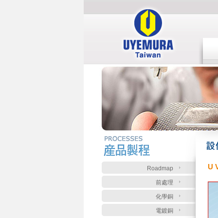
:::
:::
U
Roadmap
前處理
化學銅
電鍍銅