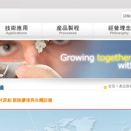
:::
首頁
>
產品製
村原創 新除膠渣再生機設備