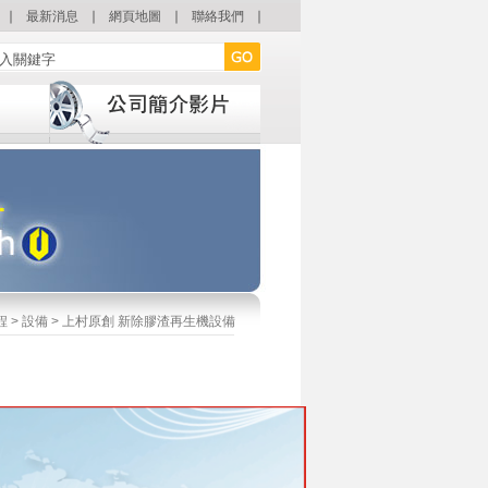
∣
最新消息
∣
網頁地圖
∣
聯絡我們
∣
程
>
設備
> 上村原創 新除膠渣再生機設備