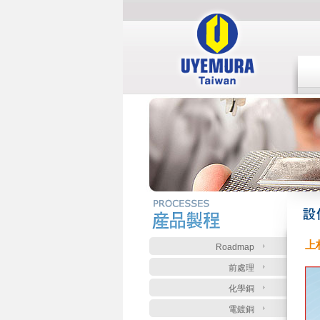
:::
:::
上
Roadmap
前處理
化學銅
電鍍銅