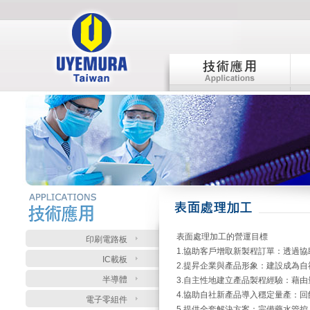
:::
:::
表面處理加工的營運目標
印刷電路板
1.協助客戶增取新製程訂單：透過
IC載板
2.提昇企業與產品形象：建設成為
半導體
3.自主性地建立產品製程經驗：藉
4.協助自社新產品導入穩定量產：
電子零組件
5.提供全套解決方案：完備藥水管