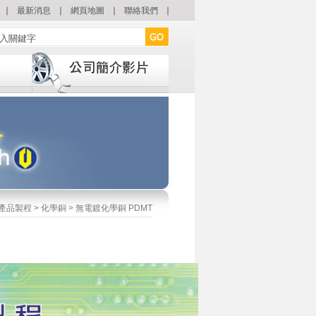
∣
最新消息
∣
網頁地圖
∣
聯絡我們
∣
產品製程
>
化學銅
> 無電鍍化學銅 PDMT