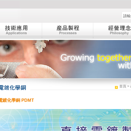
:::
首頁
>
電鍍化學銅 PDMT