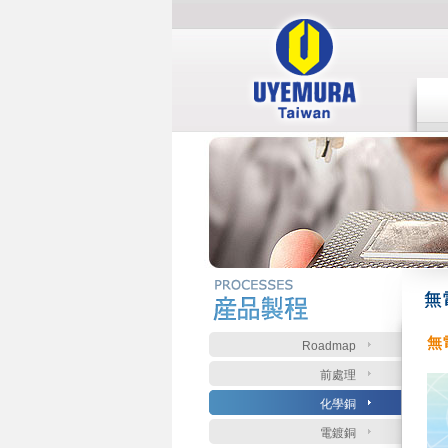
:::
:::
無
Roadmap
前處理
化學銅
電鍍銅